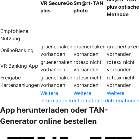
VR SecureGo
Sm@rt-TAN
plus optisch
plus
photo
Methode
Empfohlene
Nutzung:
gruenerhaken
gruenerhaken
gruenerhaken
OnlineBanking
vorhanden
vorhanden
vorhanden
gruenerhaken
rotesx
nicht
rotesx
nicht
VR Banking App
vorhanden
vorhanden
vorhanden
Freigabe
gruenerhaken
rotesx
nicht
rotesx
nicht
Kartenzahlungen
vorhanden
vorhanden
vorhanden
Weitere
Weitere
Weitere
Informationen
Informationen
Informatione
App herunterladen oder TAN-
Generator online bestellen