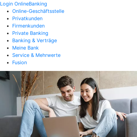
Login OnlineBanking
Online-Geschäftsstelle
Privatkunden
Firmenkunden
Private Banking
Banking & Verträge
Meine Bank
Service & Mehrwerte
Fusion