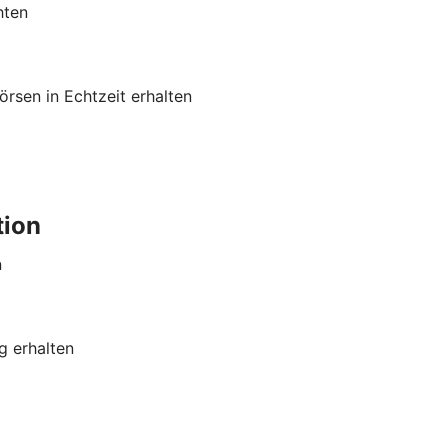
hten
rsen in Echtzeit erhalten
tion
n
g erhalten