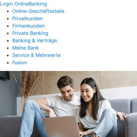
Login OnlineBanking
Online-Geschäftsstelle
Privatkunden
Firmenkunden
Private Banking
Banking & Verträge
Meine Bank
Service & Mehrwerte
Fusion