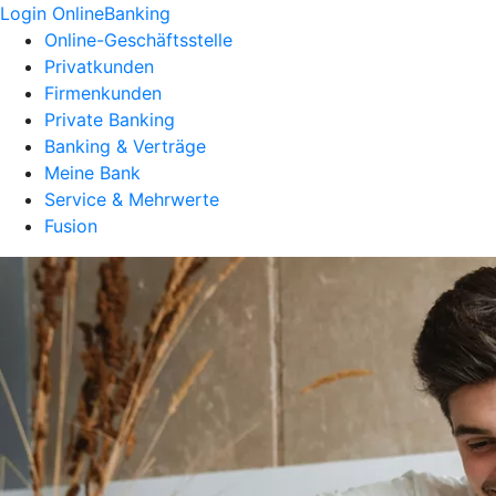
Login OnlineBanking
Online-Geschäftsstelle
Privatkunden
Firmenkunden
Private Banking
Banking & Verträge
Meine Bank
Service & Mehrwerte
Fusion